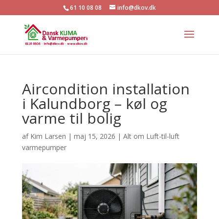
61 10 08 08
info@dkov.dk
Aircondition installation
i Kalundborg – køl og
varme til bolig
af
Kim Larsen
|
maj 15, 2026
|
Alt om Luft-til-luft
varmepumper