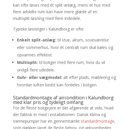
kan ofte løses med ét split-anlæg, mens et hus med
flere adskilte rum kan have mere glæde af en
multisplit-løsning med flere indedele.
Typiske løsninger i Kalundborg er ofte:
Enkelt split-anlæg:
til stue, alrum, soveværelse
eller sommerhus, hvor ét centralt rum skal køles og
opvarmes effektivt.
Multisplit:
til boliger med flere rum, hvor du vil
undgå flere udedele.
Gulv- eller vægmodel:
alt efter plads, møblering og
hvordan luften bedst kan fordeles i boligen.
Standardmontage af aircondition i Kalundborg
med klar pris og tydeligt omfang
For de fleste boligejere er det afgørende at vide, hvad
der faktisk er med i installationen. Dansk Klima og
Varmepumper har en gennemtænkt
standardmontage
,
som dækker langt de fleste behov, og virksomheden