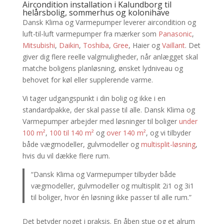
Aircondition installation i Kalundborg til
helårsbolig, sommerhus og kolonihave
Dansk Klima og Varmepumper leverer aircondition og
luft-til-luft varmepumper fra mærker som
Panasonic
,
Mitsubishi
,
Daikin
,
Toshiba
,
Gree
, Haier og
Vaillant
. Det
giver dig flere reelle valgmuligheder, når anlægget skal
matche boligens planløsning, ønsket lydniveau og
behovet for køl eller supplerende varme.
Vi tager udgangspunkt i din bolig og ikke i en
standardpakke, der skal passe til alle. Dansk Klima og
Varmepumper arbejder med løsninger til boliger
under
100 m²
,
100 til 140 m²
og
over 140 m²
, og vi tilbyder
både vægmodeller, gulvmodeller og
multisplit-løsning
,
hvis du vil dække flere rum.
“Dansk Klima og Varmepumper tilbyder både
vægmodeller, gulvmodeller og multisplit 2i1 og 3i1
til boliger, hvor én løsning ikke passer til alle rum.”
Det betyder noget i praksis. En åben stue og et alrum