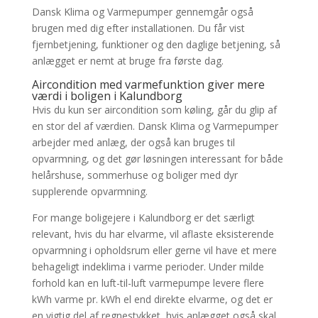
Dansk Klima og Varmepumper gennemgår også
brugen med dig efter installationen. Du får vist
fjernbetjening, funktioner og den daglige betjening, så
anlægget er nemt at bruge fra første dag.
Aircondition med varmefunktion giver mere
værdi i boligen i Kalundborg
Hvis du kun ser aircondition som køling, går du glip af
en stor del af værdien. Dansk Klima og Varmepumper
arbejder med anlæg, der også kan bruges til
opvarmning, og det gør løsningen interessant for både
helårshuse, sommerhuse og boliger med dyr
supplerende opvarmning.
For mange boligejere i Kalundborg er det særligt
relevant, hvis du har elvarme, vil aflaste eksisterende
opvarmning i opholdsrum eller gerne vil have et mere
behageligt indeklima i varme perioder. Under milde
forhold kan en luft-til-luft varmepumpe levere flere
kWh varme pr. kWh el end direkte elvarme, og det er
en vigtig del af regnestykket, hvis anlægget også skal