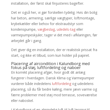
installation, der først skal finjusteres bagefter.
Det er også her, vi gør forskellen tydelig. Hvis din bolig
har beton, armering, særlige vægtyper, loftmontage,
krybekælder eller behov for ekstraudstyr som
kondenspumpe,
vægbeslag
,
udedels-tag
eller
varmepumpeskjuler, tager vi det med i afklaringen, før
arbejdet går i gang.
Det giver dig en installation, der er realistisk prissat fra
start, og ikke et tilbud, som kun holder på papiret.
Placering af aircondition i Kalundborg med
fokus på støj, luftfordeling og naboer
En korrekt placering afgør, hvor godt dit anlæg
fungerer i hverdagen. Dansk Klima og Varmepumper
vurderer både indedelens
luftfordeling
og udedelens
placering, så du får bedre køling, mere jævn varme og
færre problemer med støj mod terrasse, soveværelse
eller naboskel.
I Kalundborg vil en almindelig luft-til-luft løsning til