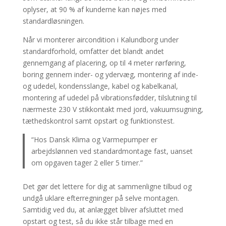
oplyser, at 90 % af kunderne kan nøjes med
standardløsningen.
Når vi monterer aircondition i Kalundborg under
standardforhold, omfatter det blandt andet
gennemgang af placering, op til 4 meter rørføring,
boring gennem inder- og ydervæg, montering af inde-
og udedel, kondensslange, kabel og kabelkanal,
montering af udedel på vibrationsfødder, tilslutning til
nærmeste 230 V stikkontakt med jord, vakuumsugning,
tæthedskontrol samt opstart og funktionstest.
“Hos Dansk Klima og Varmepumper er
arbejdslønnen ved standardmontage fast, uanset
om opgaven tager 2 eller 5 timer.”
Det gør det lettere for dig at sammenligne tilbud og
undgå uklare efterregninger på selve montagen.
Samtidig ved du, at anlægget bliver afsluttet med
opstart og test, så du ikke står tilbage med en