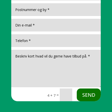
SEND
=
4 + 7