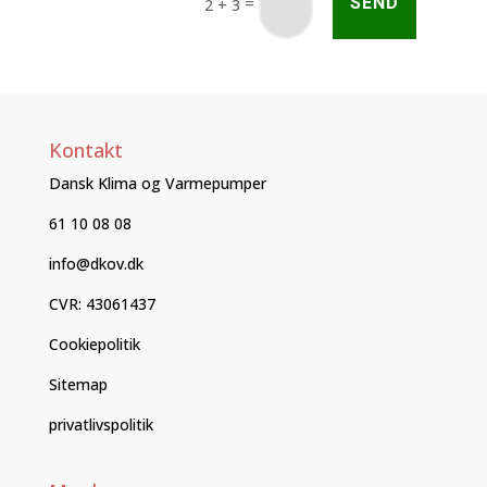
SEND
=
2 + 3
Kontakt
Dansk Klima og Varmepumper
61 10 08 08
info@dkov.dk
CVR: 43061437
Cookiepolitik
Sitemap
privatlivspolitik