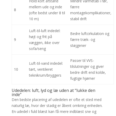
Hold kort afstand
Mindre varmetab i rør,
mellem ude og inde
færre
8
(ofte bedst under 8 til
montagekomplikationer,
10 m)
stabil drift
Luft-til-luft indedel:
Bedre luftcirkulation og
højt og frit på
9
færre træk- og
væggen, ikke over
støjgener
sofa/seng
Passer til VVS-
Luft-til-vand indedel:
tilslutninger og giver
10
tørt, ventileret
bedre drift end kolde,
teknikrum/bryggers
fugtige hjørner
Udedelen: luft, lyd og læ uden at “lukke den
inde”
Den bedste placering af udedelen er ofte et sted med
naturlig læ, hvor der stadig er åbent omkring enheden.
En udedel i fuld blæst kan få mere indblæst sne og