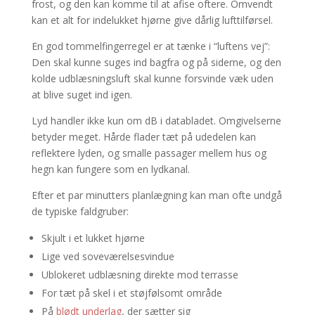
frost, og den kan komme til at afise oftere. Omvendt
kan et alt for indelukket hjørne give dårlig lufttilførsel.
En god tommelfingerregel er at tænke i “luftens vej”:
Den skal kunne suges ind bagfra og på siderne, og den
kolde udblæsningsluft skal kunne forsvinde væk uden
at blive suget ind igen.
Lyd handler ikke kun om dB i databladet. Omgivelserne
betyder meget. Hårde flader tæt på udedelen kan
reflektere lyden, og smalle passager mellem hus og
hegn kan fungere som en lydkanal.
Efter et par minutters planlægning kan man ofte undgå
de typiske faldgruber:
Skjult i et lukket hjørne
Lige ved soveværelsesvindue
Ublokeret udblæsning direkte mod terrasse
For tæt på skel i et støjfølsomt område
På
blødt underlag
, der sætter sig