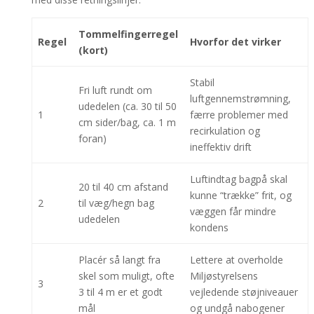
Tommelfingerregel
Regel
Hvorfor det virker
(kort)
Stabil
Fri luft rundt om
luftgennemstrømning,
udedelen (ca. 30 til 50
1
færre problemer med
cm sider/bag, ca. 1 m
recirkulation og
foran)
ineffektiv drift
Luftindtag bagpå skal
20 til 40 cm afstand
kunne “trække” frit, og
2
til væg/hegn bag
væggen får mindre
udedelen
kondens
Placér så langt fra
Lettere at overholde
skel som muligt, ofte
Miljøstyrelsens
3
3 til 4 m er et godt
vejledende støjniveauer
mål
og undgå nabogener