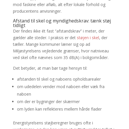
mod faskine eller afløb, alt efter lokale forhold og
producentens anvisninger.
Afstand til skel og myndighedskrav: tænk støj
tidligt
Der findes ikke ét fast “afstandskrav” i meter, der
gælder alle steder. I praksis er det
støjen i skel
, der
tæller. Mange kommuner læner sig op ad
Miljøstyrelsens vejledende grænser, hvor natniveau
ved skel ofte nævnes som 35 dB(A) i boligområder.
Det betyder, at man bør tage hensyn til:
afstanden til skel og naboens opholdsarealer
om udedelen vender mod naboen eller væk fra
naboen
om der er bygninger der skærmer
om lyden kan reflekteres mellem hårde flader
Energistyrelsens støjberegner bruges ofte i