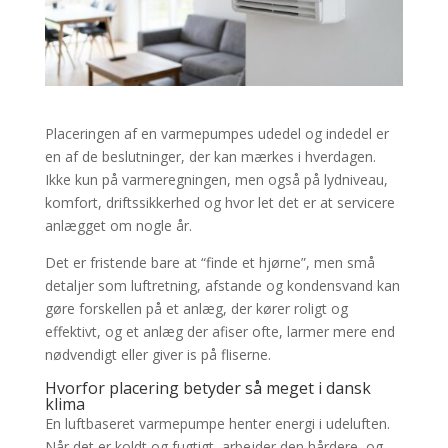
Placeringen af en varmepumpes udedel og indedel er
en af de beslutninger, der kan mærkes i hverdagen.
Ikke kun på varmeregningen, men også på lydniveau,
komfort, driftssikkerhed og hvor let det er at servicere
anlægget om nogle år.
Det er fristende bare at “finde et hjørne”, men små
detaljer som luftretning, afstande og kondensvand kan
gøre forskellen på et anlæg, der kører roligt og
effektivt, og et anlæg der afiser ofte, larmer mere end
nødvendigt eller giver is på fliserne.
Hvorfor placering betyder så meget i dansk
klima
En luftbaseret varmepumpe henter energi i udeluften.
Når det er koldt og fugtigt, arbejder den hårdere, og