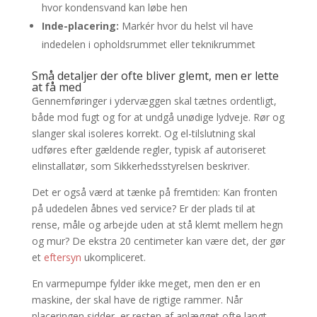
hvor kondensvand kan løbe hen
Inde-placering:
Markér hvor du helst vil have
indedelen i opholdsrummet eller teknikrummet
Små detaljer der ofte bliver glemt, men er lette
at få med
Gennemføringer i ydervæggen skal tætnes ordentligt,
både mod fugt og for at undgå unødige lydveje. Rør og
slanger skal isoleres korrekt. Og el-tilslutning skal
udføres efter gældende regler, typisk af autoriseret
elinstallatør, som Sikkerhedsstyrelsen beskriver.
Det er også værd at tænke på fremtiden: Kan fronten
på udedelen åbnes ved service? Er der plads til at
rense, måle og arbejde uden at stå klemt mellem hegn
og mur? De ekstra 20 centimeter kan være det, der gør
et
eftersyn
ukompliceret.
En varmepumpe fylder ikke meget, men den er en
maskine, der skal have de rigtige rammer. Når
placeringen sidder, er resten af anlægget ofte langt