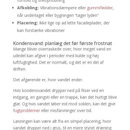
forhold og sneophobning
Afkobling:
Vibrationsdæmpere eller
gummifødder
,
når underlaget eller bygningen “tager lyden”
Placering:
Ikke lige op ad lette facadeplader, der
kan forstærke vibrationer
Kondensvand: planlæg det før første frostnat
Mange bliver overraskede over, hvor meget vand en
udedel kan afgive i perioder med kulde og høj
luftfugtighed. Det er normalt, og det er en del af
driften.
Det afgørende er, hvor vandet ender.
Hvis kondensvandet drypper ned på fliser ved en
indgang, en gangsti eller en trappe, kan det hurtigt blive
glat. Og hvis vandet løber ind mod soklen, kan det give
fugtproblemer
eller misfarvninger over tid.
Løsningen kan være alt fra en simpel placering, hvor
vandet drypper ned i grus, til en mere styret dræning