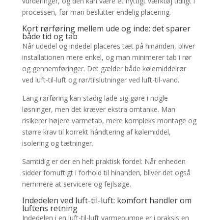
vurderinger, og den kan være et nyttigt værktøj tidligt i
processen, før man beslutter endelig placering.
Kort rørføring mellem ude og inde: det sparer
både tid og tab
Når udedel og indedel placeres tæt på hinanden, bliver
installationen mere enkel, og man minimerer tab i rør
og gennemføringer. Det gælder både kølemiddelrør
ved luft-til-luft og rør/tilslutninger ved luft-til-vand.
Lang rørføring kan stadig lade sig gøre i nogle
løsninger, men det kræver ekstra omtanke. Man
risikerer højere varmetab, mere kompleks montage og
større krav til korrekt håndtering af kølemiddel,
isolering og tætninger.
Samtidig er der en helt praktisk fordel: Når enheden
sidder fornuftigt i forhold til hinanden, bliver det også
nemmere at servicere og fejlsøge.
Indedelen ved luft-til-luft: komfort handler om
luftens retning
Indedelen i en luft-til-luft varmepumpe er i praksis en