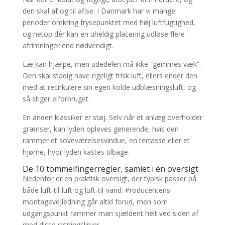
den skal af og til afise. I Danmark har vi mange
perioder omkring frysepunktet med høj luftfugtighed,
og netop dér kan en uheldig placering udløse flere
afrimninger end nødvendigt.
Læ kan hjælpe, men udedelen må ikke “gemmes væk”.
Den skal stadig have rigeligt frisk luft, ellers ender den
med at recirkulere sin egen kolde udblæsningsluft, og
så stiger elforbruget.
En anden klassiker er støj. Selv når et anlæg overholder
grænser, kan lyden opleves generende, hvis den
rammer et soveværelsesvindue, en terrasse eller et
hjørne, hvor lyden kastes tilbage.
De 10 tommelfingerregler, samlet i én oversigt
Nedenfor er en praktisk oversigt, der typisk passer på
både luft-til-luft og luft-til-vand. Producentens
montagevejledning går altid forud, men som
udgangspunkt rammer man sjældent helt ved siden af
med disse retningslinjer.