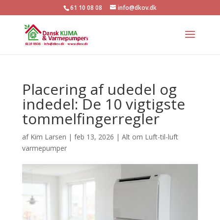
61 10 08 08
info@dkov.dk
Placering af udedel og
indedel: De 10 vigtigste
tommelfingerregler
af
Kim Larsen
|
feb 13, 2026
|
Alt om Luft-til-luft
varmepumper