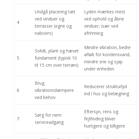
Undgå placering tæt
Lyden mærkes mest
ved vinduer og
ved ophold og åbne
4
terrasser (egne og
vinduer, især ved
naboers)
afrimning
Mindre vibration, bedre
Solidt, plant og hævet
afløb for kondensvand,
5
fundament (typisk 10
mindre sne og sjap
til 15 cm over terræn)
under enheden
Brug
Reducerer strukturlyd
6
vibrationsdæmpere
ind i hus og belægning
ved behov
Eftersyn, rens og
Sørg for nem
7
fejlfinding bliver
serviceadgang
hurtigere og billigere