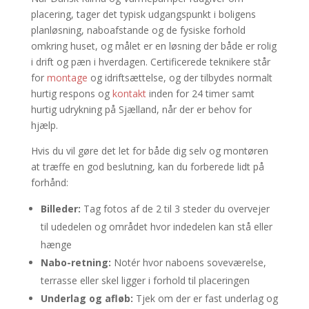
placering, tager det typisk udgangspunkt i boligens
planløsning, naboafstande og de fysiske forhold
omkring huset, og målet er en løsning der både er rolig
i drift og pæn i hverdagen. Certificerede teknikere står
for
montage
og idriftsættelse, og der tilbydes normalt
hurtig respons og
kontakt
inden for 24 timer samt
hurtig udrykning på Sjælland, når der er behov for
hjælp.
Hvis du vil gøre det let for både dig selv og montøren
at træffe en god beslutning, kan du forberede lidt på
forhånd:
Billeder:
Tag fotos af de 2 til 3 steder du overvejer
til udedelen og området hvor indedelen kan stå eller
hænge
Nabo-retning:
Notér hvor naboens soveværelse,
terrasse eller skel ligger i forhold til placeringen
Underlag og afløb:
Tjek om der er fast underlag og