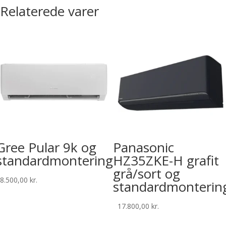
Relaterede varer
Gree Pular 9k og
Panasonic
standardmontering
HZ35ZKE-H grafit
grå/sort og
8.500,00
kr.
standardmonterin
17.800,00
kr.