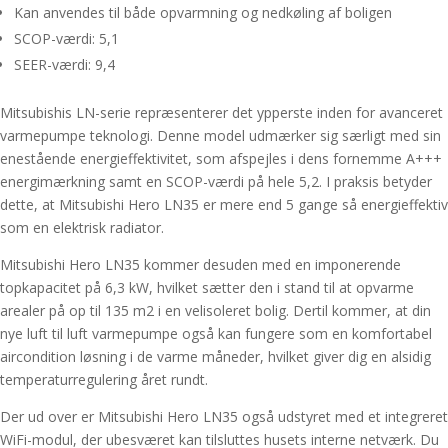
Kan anvendes til både opvarmning og nedkøling af boligen
SCOP-værdi: 5,1
SEER-værdi: 9,4
Mitsubishis LN-serie repræsenterer det ypperste inden for avanceret
varmepumpe teknologi. Denne model udmærker sig særligt med sin
enestående energieffektivitet, som afspejles i dens fornemme A+++
energimærkning samt en SCOP-værdi på hele 5,2. I praksis betyder
dette, at Mitsubishi Hero LN35 er mere end 5 gange så energieffektiv
som en elektrisk radiator.
Mitsubishi Hero LN35 kommer desuden med en imponerende
topkapacitet på 6,3 kW, hvilket sætter den i stand til at opvarme
arealer på op til 135 m2 i en velisoleret bolig. Dertil kommer, at din
nye luft til luft varmepumpe også kan fungere som en komfortabel
aircondition løsning i de varme måneder, hvilket giver dig en alsidig
temperaturregulering året rundt.
Der ud over er Mitsubishi Hero LN35 også udstyret med et integreret
WiFi-modul, der ubesværet kan tilsluttes husets interne netværk. Du