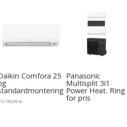
Daikin Comfora 25
Panasonic
og
Multisplit 3i1
standardmontering
Power Heat. Ring
for pris
12.700,00
kr.