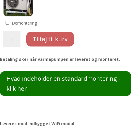
Demontering
Mitsubishi
Tilføj til kurv
Hero
LN35
og
Betaling sker når varmepumpen er leveret og monteret.
standardmontering
antal
Hvad indeholder en standardmontering -
klik her
Leveres med indbygget WiFi modul