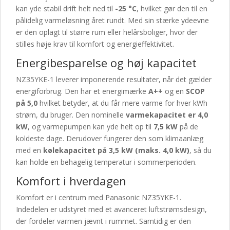
kan yde stabil drift helt ned til
-25 °C
, hvilket gør den til en
pålidelig varmeløsning året rundt. Med sin stærke ydeevne
er den oplagt til større rum eller helårsboliger, hvor der
stilles høje krav til komfort og energieffektivitet.
Energibesparelse og høj kapacitet
NZ35YKE-1 leverer imponerende resultater, når det gælder
energiforbrug. Den har et energimærke
A++
og en
SCOP
på 5,0
hvilket betyder, at du får mere varme for hver kWh
strøm, du bruger. Den nominelle
varmekapacitet er 4,0
kW
, og varmepumpen kan yde helt op til
7,5 kW
på de
koldeste dage. Derudover fungerer den som klimaanlæg
med en
kølekapacitet på 3,5 kW (maks. 4,0 kW)
, så du
kan holde en behagelig temperatur i sommerperioden.
Komfort i hverdagen
Komfort er i centrum med Panasonic NZ35YKE-1.
Indedelen er udstyret med et avanceret luftstrømsdesign,
der fordeler varmen jævnt i rummet. Samtidig er den