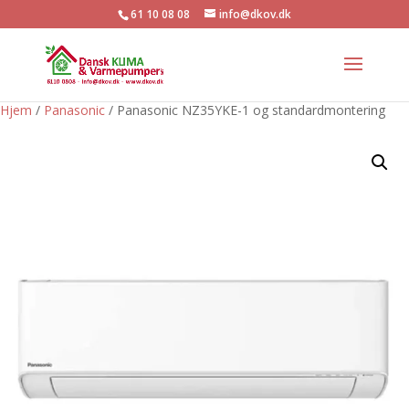
61 10 08 08
info@dkov.dk
Hjem
/
Panasonic
/ Panasonic NZ35YKE-1 og standardmontering