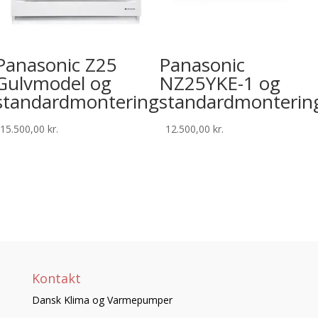
Panasonic Z25
Panasonic
Gulvmodel og
NZ25YKE-1 og
standardmontering
standardmonterin
15.500,00
kr.
12.500,00
kr.
Kontakt
Dansk Klima og Varmepumper