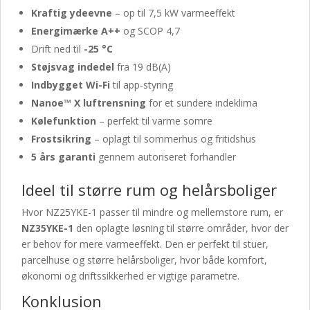
Kraftig ydeevne
– op til 7,5 kW varmeeffekt
Energimærke A++
og SCOP 4,7
Drift ned til
-25 °C
Støjsvag indedel
fra 19 dB(A)
Indbygget Wi-Fi
til app-styring
Nanoe™ X luftrensning
for et sundere indeklima
Kølefunktion
– perfekt til varme somre
Frostsikring
– oplagt til sommerhus og fritidshus
5 års garanti
gennem autoriseret forhandler
Ideel til større rum og helårsboliger
Hvor NZ25YKE-1 passer til mindre og mellemstore rum, er
NZ35YKE-1
den oplagte løsning til større områder, hvor der
er behov for mere varmeeffekt. Den er perfekt til stuer,
parcelhuse og større helårsboliger, hvor både komfort,
økonomi og driftssikkerhed er vigtige parametre.
Konklusion