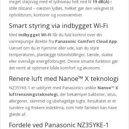
meget støjsvag med et lydniveau helt ned til
19 dB(A)
i
stille tilstand – næsten lydløs, hvilket gør den velegnet til
opholdsrum, kontorer og soveværelser.
Smart styring via indbygget Wi-Fi
Med
indbygget Wi-Fi
får du fuld kontrol over din
varmepumpe direkte fra
Panasonic Comfort Cloud App
.
Uanset om du er hjemme eller ude, kan du styre
temperaturen, planlægge tidsindstillinger, tænde, slukke
eller overvåge energiforbruget. Denne smarte funktion gør
det nemt at optimere både komfort og økonomi.
Renere luft med Nanoe™ X teknologi
NZ35YKE-1 er udstyret med Panasonics unikke
Nanoe™ X
luftrensningsteknologi
, der bekæmper bakterier, virus,
allergener, skimmel og ubehagelige lugte. Resultatet er et
sundere og friskere indeklima, som hele familien kan have
glæde af.
Fordele ved Panasonic NZ35YKE-1