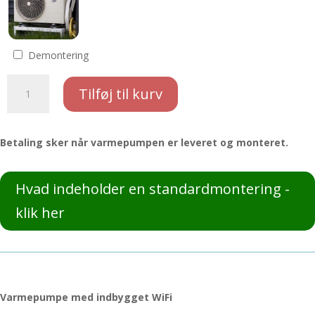
Demontering
Panasonic
Tilføj til kurv
NZ35YKE-
1
og
Betaling sker når varmepumpen er leveret og monteret.
standardmontering
antal
Hvad indeholder en standardmontering -
klik her
Varmepumpe med indbygget WiFi