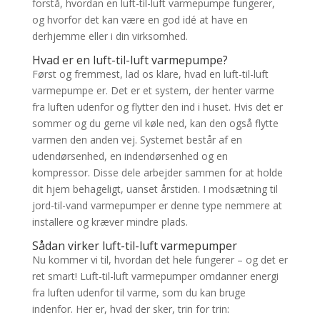
forstå, hvordan en luft-til-luft varmepumpe fungerer,
og hvorfor det kan være en god idé at have en
derhjemme eller i din virksomhed.
Hvad er en luft-til-luft varmepumpe?
Først og fremmest, lad os klare, hvad en luft-til-luft
varmepumpe er. Det er et system, der henter varme
fra luften udenfor og flytter den ind i huset. Hvis det er
sommer og du gerne vil køle ned, kan den også flytte
varmen den anden vej. Systemet består af en
udendørsenhed, en indendørsenhed og en
kompressor. Disse dele arbejder sammen for at holde
dit hjem behageligt, uanset årstiden. I modsætning til
jord-til-vand varmepumper er denne type nemmere at
installere og kræver mindre plads.
Sådan virker luft-til-luft varmepumper
Nu kommer vi til, hvordan det hele fungerer – og det er
ret smart! Luft-til-luft varmepumper omdanner energi
fra luften udenfor til varme, som du kan bruge
indenfor. Her er, hvad der sker, trin for trin: