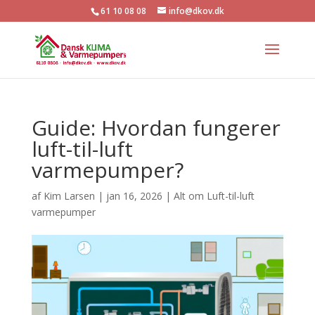
61 10 08 08
info@dkov.dk
Guide: Hvordan fungerer
luft-til-luft
varmepumper?
af
Kim Larsen
|
jan 16, 2026
|
Alt om Luft-til-luft
varmepumper