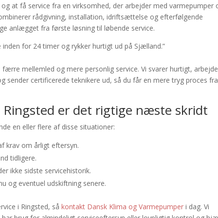
get og at få service fra en virksomhed, der arbejder med varmepumper 
inerer rådgivning, installation, idriftsættelse og efterfølgende
e anlægget fra første løsning til løbende service.
nden for 24 timer og rykker hurtigt ud på Sjælland.”
g, færre mellemled og mere personlig service. Vi svarer hurtigt, arbejde
g sender certificerede teknikere ud, så du får en mere tryg proces fr
Ringsted er det rigtige næste skridt
de en eller flere af disse situationer:
f krav om årligt eftersyn.
d tidligere.
er ikke sidste servicehistorik.
u og eventuel udskiftning senere.
rvice i Ringsted, så
kontakt Dansk Klima og Varmepumper
i dag. Vi
har brug for almindeligt serviceeftersyn eller lovpligtig kontrol og hj