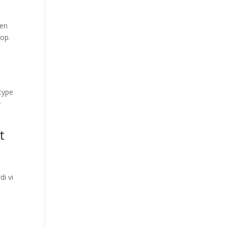
men
top.
 type
y
t
di vi