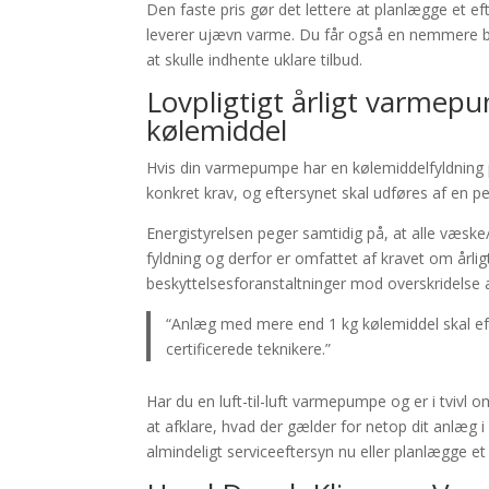
Den faste pris gør det lettere at planlægge et efte
leverer ujævn varme. Du får også en nemmere be
at skulle indhente uklare tilbud.
Lovpligtigt årligt varmepu
kølemiddel
Hvis din varmepumpe har en kølemiddelfyldning p
konkret krav, og eftersynet skal udføres af en 
Energistyrelsen peger samtidig på, at alle væs
fyldning og derfor er omfattet af kravet om årlig
beskyttelsesforanstaltninger mod overskridelse a
“Anlæg med mere end 1 kg kølemiddel skal ef
certificerede teknikere.”
Har du en luft-til-luft varmepumpe og er i tvi
at afklare, hvad der gælder for netop dit anlæg i
almindeligt serviceeftersyn nu eller planlægge et l