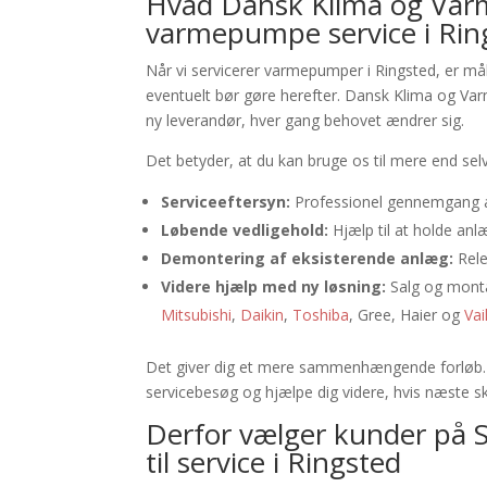
Hvad Dansk Klima og Va
varmepumpe service i Rin
Når vi servicerer varmepumper i Ringsted, er må
eventuelt bør gøre herefter. Dansk Klima og Var
ny leverandør, hver gang behovet ændrer sig.
Det betyder, at du kan bruge os til mere end sel
Serviceeftersyn:
Professionel gennemgang af 
Løbende vedligehold:
Hjælp til at holde anlæ
Demontering af eksisterende anlæg:
Rele
Videre hjælp med ny løsning:
Salg og monta
Mitsubishi
,
Daikin
,
Toshiba
, Gree, Haier og
Vai
Det giver dig et mere sammenhængende forløb.
servicebesøg og hjælpe dig videre, hvis næste skri
Derfor vælger kunder på
til service i Ringsted