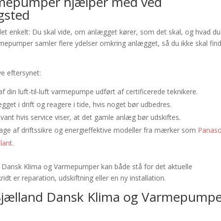
rmepumper hjælper med ved
gsted
let enkelt: Du skal vide, om anlægget kører, som det skal, og hvad du
mepumper samler flere ydelser omkring anlægget, så du ikke skal fin
ve eftersynet:
din luft-til-luft varmepumpe udført af certificerede teknikere.
gget i drift og reagere i tide, hvis noget bør udbedres.
vant hvis service viser, at det gamle anlæg bør udskiftes.
ge af driftssikre og energieffektive modeller fra mærker som
Panaso
llant
.
 Dansk Klima og Varmepumper kan både stå for det aktuelle
dt er reparation, udskiftning eller en ny installation.
 Sjælland Dansk Klima og Varmepump