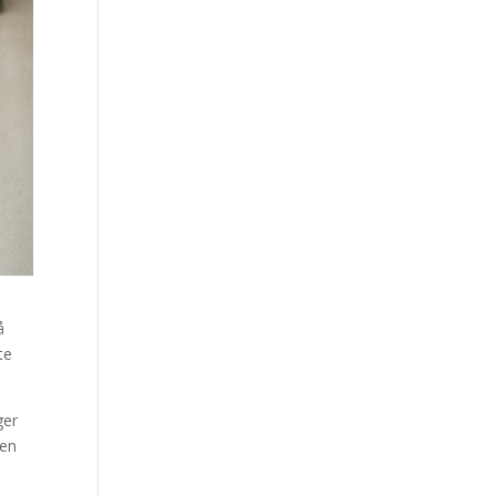
å
te
ger
den