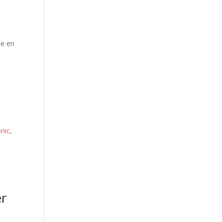
de en
nic
,
er