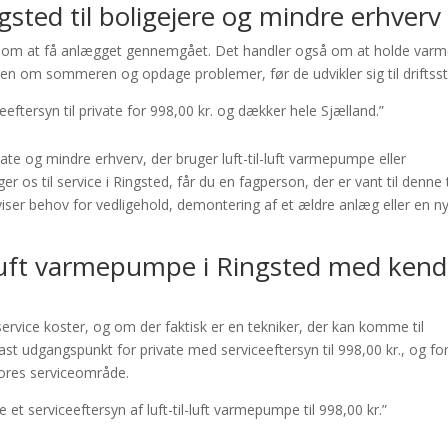
sted til boligejere og mindre erhverv
n om at få anlægget gennemgået. Det handler også om at holde var
ionen om sommeren og opdage problemer, før de udvikler sig til driftss
ftersyn til private for 998,00 kr. og dækker hele Sjælland.”
 og mindre erhverv, der bruger luft-til-luft varmepumpe eller
r os til service i Ringsted, får du en fagperson, der er vant til denne
viser behov for vedligehold, demontering af et ældre anlæg eller en n
l-luft varmepumpe i Ringsted med kend
service koster, og om der faktisk er en tekniker, der kan komme til
 udgangspunkt for private med serviceeftersyn til 998,00 kr., og for
vores serviceområde.
t serviceeftersyn af luft-til-luft varmepumpe til 998,00 kr.”