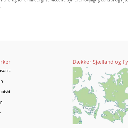
.
rker
Dækker Sjælland og F
sonic
in
ubishi
en
r