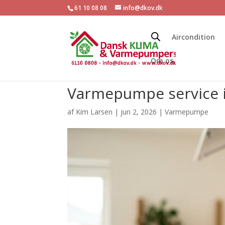
61 10 08 08
info@dkov.dk
Aircondition
Om os
Varmepumpe service i
af
Kim Larsen
|
jun 2, 2026
|
Varmepumpe