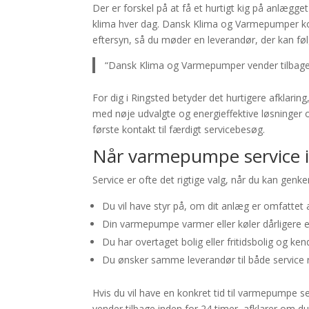
Der er forskel på at få et hurtigt kig på anlæg
klima hver dag. Dansk Klima og Varmepumper komb
eftersyn, så du møder en leverandør, der kan følg
“Dansk Klima og Varmepumper vender tilbage i
For dig i Ringsted betyder det hurtigere afklarin
med nøje udvalgte og energieffektive løsninger o
første kontakt til færdigt servicebesøg.
Når varmepumpe service i 
Service er ofte det rigtige valg, når du kan genken
Du vil have styr på, om dit anlæg er omfattet a
Din varmepumpe varmer eller køler dårligere en
Du har overtaget bolig eller fritidsbolig og kend
Du ønsker samme leverandør til både service n
Hvis du vil have en konkret tid til varmepumpe se
vender tilbage inden for 24 timer, afklarer om du 