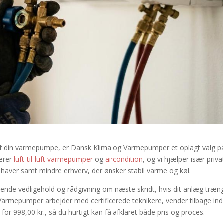
e af din varmepumpe, er Dansk Klima og Varmepumper et oplagt valg p
cerer
luft-til-luft varmepumper
og
aircondition
, og vi hjælper især priva
ihaver samt mindre erhverv, der ønsker stabil varme og køl.
øbende vedligehold og rådgivning om næste skridt, hvis dit anlæg træn
 Varmepumper arbejder med certificerede teknikere, vender tilbage in
e for 998,00 kr., så du hurtigt kan få afklaret både pris og proces.