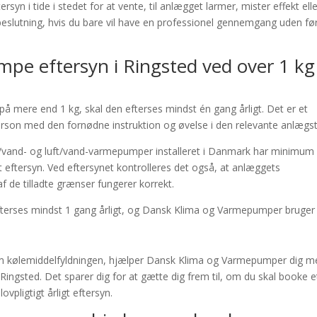
rsyn i tide i stedet for at vente, til anlægget larmer, mister effekt ell
slutning, hvis du bare vil have en professionel gennemgang uden fø
mpe eftersyn i Ringsted ved over 1 kg
å mere end 1 kg, skal den efterses mindst én gang årligt. Det er et
person med den fornødne instruktion og øvelse i den relevante anlægs
ke/vand- og luft/vand-varmepumper installeret i Danmark har minimum
t eftersyn. Ved eftersynet kontrolleres det også, at anlæggets
f de tilladte grænser fungerer korrekt.
terses mindst 1 gang årligt, og Dansk Klima og Varmepumper bruger
vl om kølemiddelfyldningen, hjælper Dansk Klima og Varmepumper dig 
 Ringsted. Det sparer dig for at gætte dig frem til, om du skal booke e
ovpligtigt årligt eftersyn.