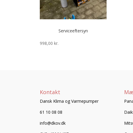
Serviceeftersyn
998,00
kr.
Kontakt
Mæ
Dansk Klima og Varmepumper
Pana
61 10 08 08
Daik
info@dkov.dk
Mits