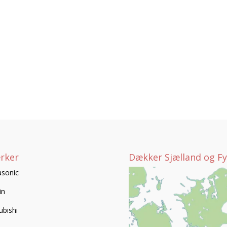
rker
Dækker Sjælland og F
sonic
in
ubishi