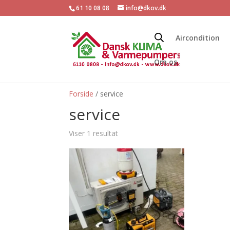
61 10 08 08
info@dkov.dk
Aircondition
Om os
Forside
/ service
service
Viser 1 resultat