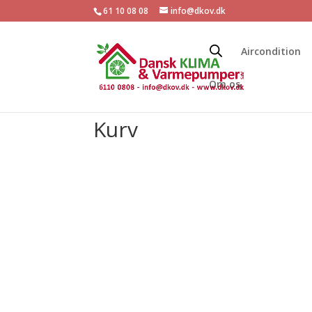
61 10 08 08
info@dkov.dk
Aircondition
Om os
Kurv