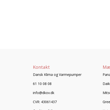
Kontakt
Mæ
Dansk Klima og Varmepumper
Pana
61 10 08 08
Daik
info@dkov.dk
Mits
CVR: 43061437
Gre