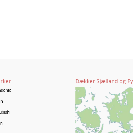
rker
Dækker Sjælland og F
sonic
in
ubishi
en