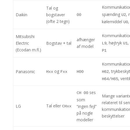
Kommunikati
Tal og
spænding
,
Daikin
bogstaver
00
U2
(ofte 2 tegn)
kølemiddel
U0
Kommunikati
Mitsubishi
afhænger
, højtryk
,
Electric
Bogstav + tal
L9
U1
af model
(Ecodan m.fl.)
P1
Kommunikati
og
, trykbesky
Panasonic
Hxx
Fxx
H00
H62
, vent
H64/H65
ses
CH 00
Mange variante
som
relateret til se
Tal eller
LG
“ingen fejl”
CHxx
kommunikation
på nogle
beskyttelser
modeller