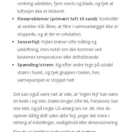
omkring udedelen, fjern sne/is og blade, og tjek at
luftvejen ikke er blokeret
Flowproblemer (primært luft til vand):
Kontrollér
at ventiler står åbne, at filtre i varmeanlægget ikke er
stoppede, og at der er cirkulation
Sensorfejl:
Fejlen kræver ofte måling og
udskiftning, men notér om den kommer ved
bestemte temperaturer eller driftstilstande
Spænding/strøm:
Kig efter andre tegn på ustabil
strøm i huset, og tjek gruppen i tavlen, hvis
varmepumpen er stoppet helt
Det kan også være rart at vide, at “ingen fejl” kan være
en kode i sig selv. Daikin bruger ofte
, Panasonic kan
00
vise
, og på nogle LG-anlæg ses
. Hvis du
H00
CH 00
oplever dårlig drift uden aktiv fejl, peger det mere i
retning af indstillinger, vedligehold eller dimensionering.