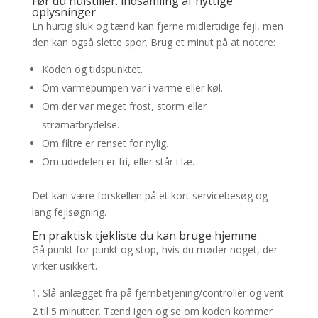
Før du nulstiller: indsamling af nyttige
oplysninger
En hurtig sluk og tænd kan fjerne midlertidige fejl, men
den kan også slette spor. Brug et minut på at notere:
Koden og tidspunktet.
Om varmepumpen var i varme eller køl.
Om der var meget frost, storm eller
strømafbrydelse.
Om filtre er renset for nylig.
Om udedelen er fri, eller står i læ.
Det kan være forskellen på et kort servicebesøg og
lang fejlsøgning.
En praktisk tjekliste du kan bruge hjemme
Gå punkt for punkt og stop, hvis du møder noget, der
virker usikkert.
Slå anlægget fra på fjernbetjening/controller og vent
2 til 5 minutter. Tænd igen og se om koden kommer