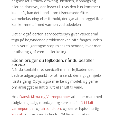
begrænset luftflow omkring udedelen, isopbygning
eller en drænvej, der fryser til. Hvis den kun kommer i
køledrift, kan det handle om tilsmudsede filtre,
varmebelastning eller forhold, der gør at anlægget ikke
kan komme af med varmen ved udedelen.
Det er også derfor, serviceeftersyn giver værdi: små
tegn på begyndende problemer kan ofte fanges, inden
de bliver til gentagne stop midt i en periode, hvor man
er afhængig af varme eller køling.
Sådan bruger du fejlkoden, når du bestiller
service
Når du kontakter et servicefirma, er fejlkoden det
bedste udgangspunkt for at få sendt den rigtige hjælp
første gang. Oplys også mærke og model, og gerne
om anlægget er luft til luft eller luft til vand.
Hos
Dansk Klima og Varmepumper
arbejder man med
rådgivning, salg, montage og service af
luft til luft
varmepumper
og
aircondition
, og der er typisk hurtig
kontakt
og respons inden for 24 timer. I praksis