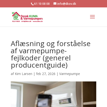
61 10 08 08
info@dkov.dk
Aflæsning og forståelse
af varmepumpe-
fejlkoder (generel
producentguide)
af
Kim Larsen
|
feb 27, 2026
|
Varmepumpe