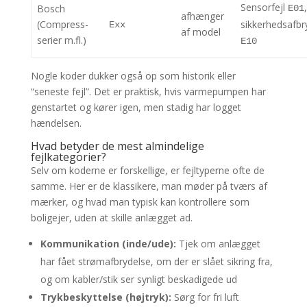
Sensorfejl
,
Bosch
E01
afhænger
(Compress-
sikkerhedsafb
Exx
af model
serier m.fl.)
E10
Nogle koder dukker også op som historik eller
“seneste fejl”. Det er praktisk, hvis varmepumpen har
genstartet og kører igen, men stadig har logget
hændelsen.
Hvad betyder de mest almindelige
fejlkategorier?
Selv om koderne er forskellige, er fejltyperne ofte de
samme. Her er de klassikere, man møder på tværs af
mærker, og hvad man typisk kan kontrollere som
boligejer, uden at skille anlægget ad.
Kommunikation (inde/ude):
Tjek om anlægget
har fået strømafbrydelse, om der er slået sikring fra,
og om kabler/stik ser synligt beskadigede ud
Trykbeskyttelse (højtryk):
Sørg for fri luft