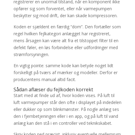
registrerer en unormal tilstand, når en komponent ikke
opfører sig som forventet, eller når varmepumpen
beskytter sig mod drift, der kan skade kompressoren.
Koden er sjældent en færdig “dom”. Den fortæller som
regel hvilken fejlkategori anlægget har registreret,
mens årsagen kan være alt fra et tilstoppet filter til en
defekt føler, en løs forbindelse eller udfordringer med
strømforsyningen.
En vigtig pointe: samme kode kan betyde noget lidt
forskelligt på tværs af mærker og modeller. Derfor er
producentens manual altid facit.
Sådan aflæser du fejlkoden korrekt
Start med at finde ud af, hvor koden vises. På luft til
luft varmepumper står den ofte i displayet på indedelen
eller dukker op som blinkmønster. På nogle anlæg ses
den i fjernbetjeningen eller i en app, og på luft til vand
anlæg kan den stå i en controller ved teknikskabet.
Skriv koden ned præcist, inklusiv eventuelle mellemrum