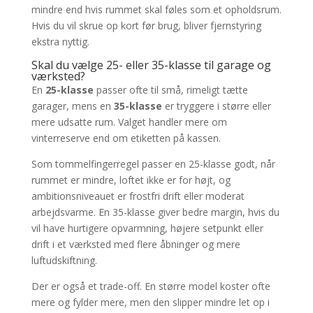
mindre end hvis rummet skal føles som et opholdsrum.
Hvis du vil skrue op kort før brug, bliver fjernstyring
ekstra nyttig.
Skal du vælge 25- eller 35-klasse til garage og
værksted?
En
25-klasse
passer ofte til små, rimeligt tætte
garager, mens en
35-klasse
er tryggere i større eller
mere udsatte rum. Valget handler mere om
vinterreserve end om etiketten på kassen.
Som tommelfingerregel passer en 25-klasse godt, når
rummet er mindre, loftet ikke er for højt, og
ambitionsniveauet er frostfri drift eller moderat
arbejdsvarme. En 35-klasse giver bedre margin, hvis du
vil have hurtigere opvarmning, højere setpunkt eller
drift i et værksted med flere åbninger og mere
luftudskiftning.
Der er også et trade-off. En større model koster ofte
mere og fylder mere, men den slipper mindre let op i