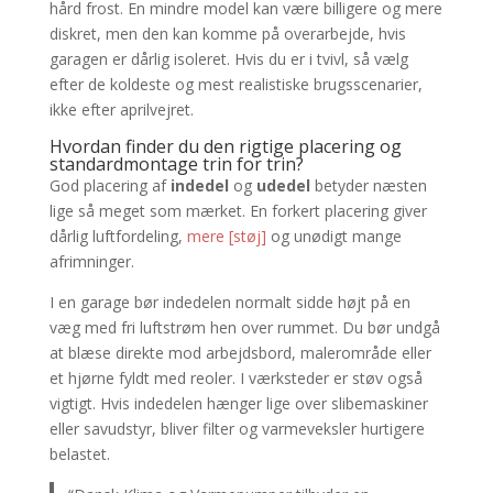
hård frost. En mindre model kan være billigere og mere
diskret, men den kan komme på overarbejde, hvis
garagen er dårlig isoleret. Hvis du er i tvivl, så vælg
efter de koldeste og mest realistiske brugsscenarier,
ikke efter aprilvejret.
Hvordan finder du den rigtige placering og
standardmontage trin for trin?
God placering af
indedel
og
udedel
betyder næsten
lige så meget som mærket. En forkert placering giver
dårlig luftfordeling,
mere [støj]
og unødigt mange
afrimninger.
I en garage bør indedelen normalt sidde højt på en
væg med fri luftstrøm hen over rummet. Du bør undgå
at blæse direkte mod arbejdsbord, malerområde eller
et hjørne fyldt med reoler. I værksteder er støv også
vigtigt. Hvis indedelen hænger lige over slibemaskiner
eller savudstyr, bliver filter og varmeveksler hurtigere
belastet.