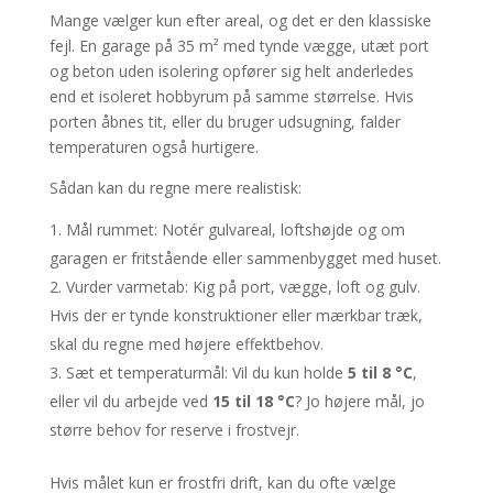
Mange vælger kun efter areal, og det er den klassiske
fejl. En garage på 35 m² med tynde vægge, utæt port
og beton uden isolering opfører sig helt anderledes
end et isoleret hobbyrum på samme størrelse. Hvis
porten åbnes tit, eller du bruger udsugning, falder
temperaturen også hurtigere.
Sådan kan du regne mere realistisk:
Mål rummet: Notér gulvareal, loftshøjde og om
garagen er fritstående eller sammenbygget med huset.
Vurder varmetab: Kig på port, vægge, loft og gulv.
Hvis der er tynde konstruktioner eller mærkbar træk,
skal du regne med højere effektbehov.
Sæt et temperaturmål: Vil du kun holde
5 til 8 °C
,
eller vil du arbejde ved
15 til 18 °C
? Jo højere mål, jo
større behov for reserve i frostvejr.
Hvis målet kun er frostfri drift, kan du ofte vælge