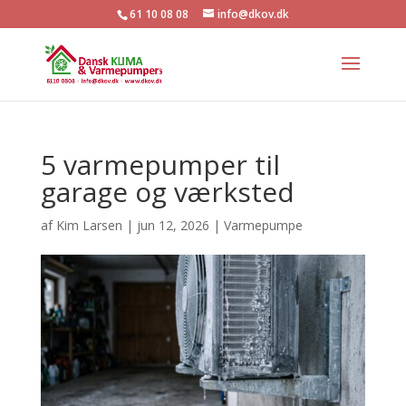
61 10 08 08
info@dkov.dk
5 varmepumper til
garage og værksted
af
Kim Larsen
|
jun 12, 2026
|
Varmepumpe