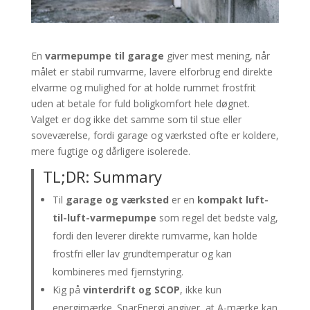
En
varmepumpe til garage
giver mest mening, når
målet er stabil rumvarme, lavere elforbrug end direkte
elvarme og mulighed for at holde rummet frostfrit
uden at betale for fuld boligkomfort hele døgnet.
Valget er dog ikke det samme som til stue eller
soveværelse, fordi garage og værksted ofte er koldere,
mere fugtige og dårligere isolerede.
TL;DR: Summary
Til
garage og værksted
er en
kompakt luft-
til-luft-varmepumpe
som regel det bedste valg,
fordi den leverer direkte rumvarme, kan holde
frostfri eller lav grundtemperatur og kan
kombineres med fjernstyring.
Kig på
vinterdrift og SCOP
, ikke kun
energimærke. SparEnergi angiver, at A-mærke kan