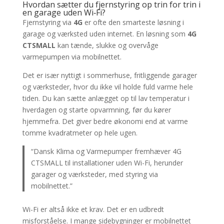
Hvordan sætter du fjernstyring op trin for trin i
en garage uden Wi‑Fi?
Fjernstyring via
4G
er ofte den smarteste løsning i
garage og værksted uden internet. En løsning som
4G
CTSMALL
kan tænde, slukke og overvåge
varmepumpen via mobilnettet.
Det er især nyttigt i sommerhuse, fritliggende garager
og værksteder, hvor du ikke vil holde fuld varme hele
tiden. Du kan sætte anlægget op til lav temperatur i
hverdagen og starte opvarmning, før du kører
hjemmefra. Det giver bedre økonomi end at varme
tomme kvadratmeter op hele ugen.
“Dansk Klima og Varmepumper fremhæver 4G
CTSMALL til installationer uden Wi-Fi, herunder
garager og værksteder, med styring via
mobilnettet.”
Wi-Fi er altså ikke et krav. Det er en udbredt
misforståelse. I mange sidebygninger er mobilnettet