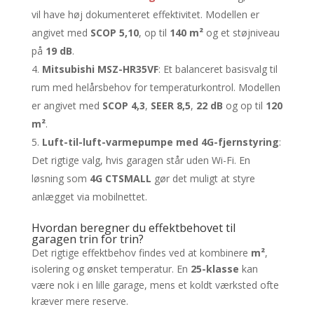
vil have høj dokumenteret effektivitet. Modellen er
angivet med
SCOP 5,10
, op til
140 m²
og et støjniveau
på
19 dB
.
Mitsubishi MSZ-HR35VF
: Et balanceret basisvalg til
rum med helårsbehov for temperaturkontrol. Modellen
er angivet med
SCOP 4,3
,
SEER 8,5
,
22 dB
og op til
120
m²
.
Luft-til-luft-varmepumpe med 4G-fjernstyring
:
Det rigtige valg, hvis garagen står uden Wi-Fi. En
løsning som
4G CTSMALL
gør det muligt at styre
anlægget via mobilnettet.
Hvordan beregner du effektbehovet til
garagen trin for trin?
Det rigtige effektbehov findes ved at kombinere
m²
,
isolering og ønsket temperatur. En
25-klasse
kan
være nok i en lille garage, mens et koldt værksted ofte
kræver mere reserve.