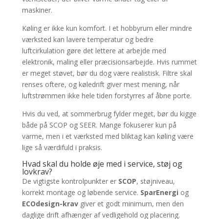
maskiner.
Køling er ikke kun komfort. I et hobbyrum eller mindre
værksted kan lavere temperatur og bedre
luftcirkulation gøre det lettere at arbejde med
elektronik, maling eller præcisionsarbejde. Hvis rummet
er meget støvet, bør du dog være realistisk. Filtre skal
renses oftere, og køledrift giver mest mening, når
luftstrømmen ikke hele tiden forstyrres af åbne porte.
Hvis du ved, at sommerbrug fylder meget, bør du kigge
både på SCOP og SEER. Mange fokuserer kun på
varme, men i et værksted med bliktag kan køling være
lige så værdifuld i praksis.
Hvad skal du holde øje med i service, støj og
lovkrav?
De vigtigste kontrolpunkter er
SCOP
, støjniveau,
korrekt montage og løbende service.
SparEnergi
og
ECOdesign-krav
giver et godt minimum, men den
daglige drift afhænger af vedligehold og placering.