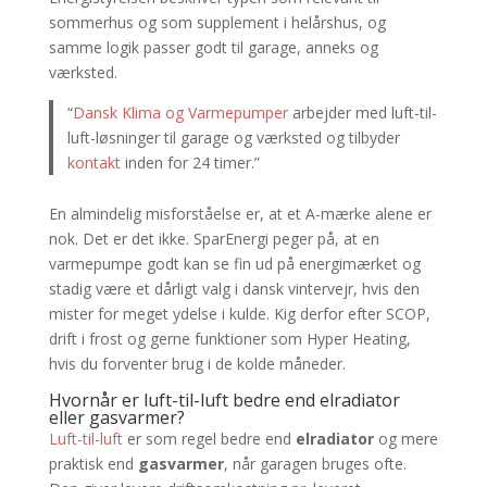
sommerhus og som supplement i helårshus, og
samme logik passer godt til garage, anneks og
værksted.
“
Dansk Klima og Varmepumper
arbejder med luft-til-
luft-løsninger til garage og værksted og tilbyder
kontakt
inden for 24 timer.”
En almindelig misforståelse er, at et A-mærke alene er
nok. Det er det ikke. SparEnergi peger på, at en
varmepumpe godt kan se fin ud på energimærket og
stadig være et dårligt valg i dansk vintervejr, hvis den
mister for meget ydelse i kulde. Kig derfor efter SCOP,
drift i frost og gerne funktioner som Hyper Heating,
hvis du forventer brug i de kolde måneder.
Hvornår er luft-til-luft bedre end elradiator
eller gasvarmer?
Luft-til-luft
er som regel bedre end
elradiator
og mere
praktisk end
gasvarmer
, når garagen bruges ofte.