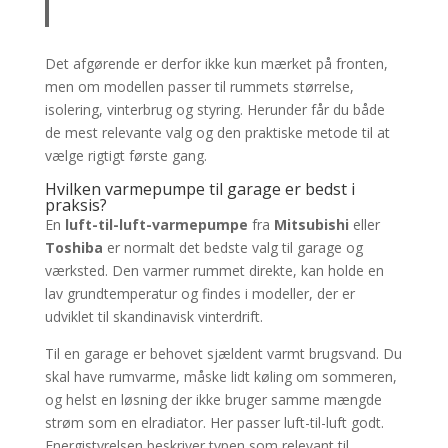
Det afgørende er derfor ikke kun mærket på fronten,
men om modellen passer til rummets størrelse,
isolering, vinterbrug og styring. Herunder får du både
de mest relevante valg og den praktiske metode til at
vælge rigtigt første gang.
Hvilken varmepumpe til garage er bedst i
praksis?
En
luft-til-luft-varmepumpe
fra
Mitsubishi
eller
Toshiba
er normalt det bedste valg til garage og
værksted. Den varmer rummet direkte, kan holde en
lav grundtemperatur og findes i modeller, der er
udviklet til skandinavisk vinterdrift.
Til en garage er behovet sjældent varmt brugsvand. Du
skal have rumvarme, måske lidt køling om sommeren,
og helst en løsning der ikke bruger samme mængde
strøm som en elradiator. Her passer luft-til-luft godt.
Energistyrelsen beskriver typen som relevant til