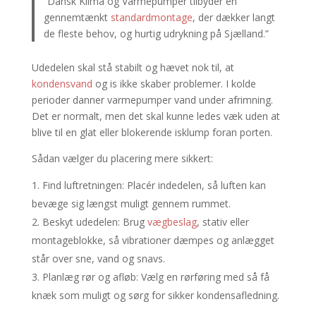
“Dansk Klima og Varmepumper tilbyder en
gennemtænkt
standardmontage
, der dækker langt
de fleste behov, og hurtig udrykning på Sjælland.”
Udedelen skal stå stabilt og hævet nok til, at
kondensvand
og is ikke skaber problemer. I kolde
perioder danner varmepumper vand under afrimning.
Det er normalt, men det skal kunne ledes væk uden at
blive til en glat eller blokerende isklump foran porten.
Sådan vælger du placering mere sikkert:
Find luftretningen: Placér indedelen, så luften kan
bevæge sig længst muligt gennem rummet.
Beskyt udedelen: Brug
vægbeslag
, stativ eller
montageblokke, så vibrationer dæmpes og anlægget
står over sne, vand og snavs.
Planlæg rør og afløb: Vælg en rørføring med så få
knæk som muligt og sørg for sikker kondensafledning.