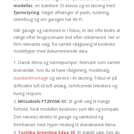
modeller
, en stærkere 35-klasse og en løsning med
fjernstyring
. Valget afhænger af plads, isolering,
vinterbrug og om garagen har Wi-Fi.
Når garage og værksted er i fokus, er det ofte bedre at
vælge efter brugsscenarie end efter reklameord. Her er
fem relevante valg, fra samlet rådgivning til konkrete
modeltyper med dokumenterede data.
Dansk Klima og Varmepumper: Relevant som samlet
leverandør, hvis du vil have rådgivning, modelvalg,
standardmontage
og service i én løsning. Fokus er på
driftssikre luft-til-luft-anlæg, certificerede teknikere og
hurtig respons.
Mitsubishi FT25VGK-SC
: Et godt valg til trange
forhold, fordi modellen beskrives som lille og kompakt.
Den nævnes direkte til garage og værksted og
fremhæves med Hyper Heating til skandinavisk klima.
Toshiba Greenline Edge 35
: Et stærkt valg, hvis du