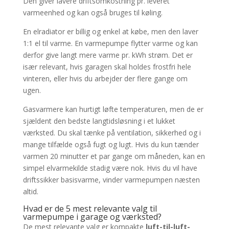
Den giver lavere driftsomkostning pr. leveret
varmeenhed og kan også bruges til køling.
En elradiator er billig og enkel at købe, men den laver
1:1 el til varme. En varmepumpe flytter varme og kan
derfor give langt mere varme pr. kWh strøm. Det er
især relevant, hvis garagen skal holdes frostfri hele
vinteren, eller hvis du arbejder der flere gange om
ugen.
Gasvarmere kan hurtigt løfte temperaturen, men de er
sjældent den bedste langtidsløsning i et lukket
værksted. Du skal tænke på ventilation, sikkerhed og i
mange tilfælde også fugt og lugt. Hvis du kun tænder
varmen 20 minutter et par gange om måneden, kan en
simpel elvarmekilde stadig være nok. Hvis du vil have
driftssikker basisvarme, vinder varmepumpen næsten
altid.
Hvad er de 5 mest relevante valg til
varmepumpe i garage og værksted?
De mest relevante valg er kompakte
luft-til-luft-