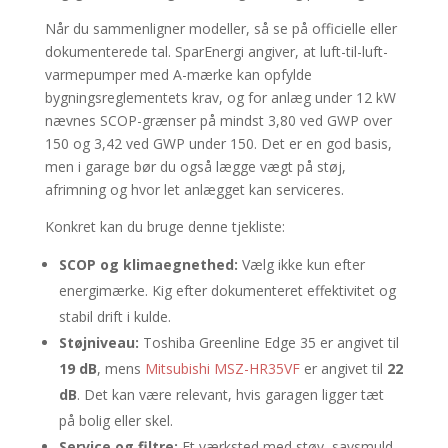
Når du sammenligner modeller, så se på officielle eller
dokumenterede tal. SparEnergi angiver, at luft-til-luft-
varmepumper med A-mærke kan opfylde
bygningsreglementets krav, og for anlæg under 12 kW
nævnes SCOP-grænser på mindst 3,80 ved GWP over
150 og 3,42 ved GWP under 150. Det er en god basis,
men i garage bør du også lægge vægt på støj,
afrimning og hvor let anlægget kan serviceres.
Konkret kan du bruge denne tjekliste:
SCOP og klimaegnethed:
Vælg ikke kun efter
energimærke. Kig efter dokumenteret effektivitet og
stabil drift i kulde.
Støjniveau:
Toshiba Greenline Edge 35 er angivet til
19 dB
, mens
Mitsubishi MSZ-HR35VF
er angivet til
22
dB
. Det kan være relevant, hvis garagen ligger tæt
på bolig eller skel.
Service og filtre:
Et værksted med støv, savsmuld