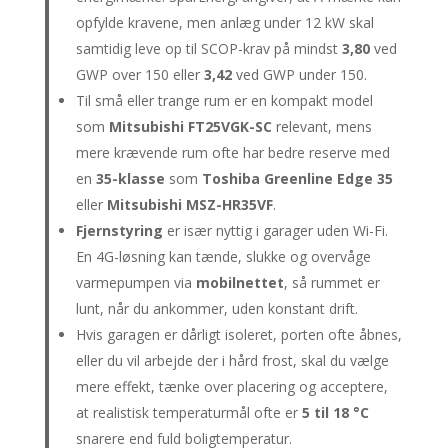
opfylde kravene, men anlæg under 12 kW skal
samtidig leve op til SCOP-krav på mindst
3,80
ved
GWP over 150 eller
3,42
ved GWP under 150.
Til små eller trange rum er en kompakt model
som
Mitsubishi FT25VGK-SC
relevant, mens
mere krævende rum ofte har bedre reserve med
en
35-klasse
som
Toshiba Greenline Edge 35
eller
Mitsubishi MSZ-HR35VF
.
Fjernstyring
er især nyttig i garager uden Wi-Fi.
En 4G-løsning kan tænde, slukke og overvåge
varmepumpen via
mobilnettet
, så rummet er
lunt, når du ankommer, uden konstant drift.
Hvis garagen er dårligt isoleret, porten ofte åbnes,
eller du vil arbejde der i hård frost, skal du vælge
mere effekt, tænke over placering og acceptere,
at realistisk temperaturmål ofte er
5 til 18 °C
snarere end fuld boligtemperatur.