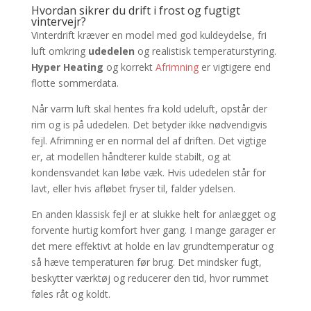
Hvordan sikrer du drift i frost og fugtigt
vintervejr?
Vinterdrift kræver en model med god kuldeydelse, fri
luft omkring
udedelen
og realistisk temperaturstyring.
Hyper Heating
og korrekt
Afrimning
er vigtigere end
flotte sommerdata.
Når varm luft skal hentes fra kold udeluft, opstår der
rim og is på udedelen. Det betyder ikke nødvendigvis
fejl. Afrimning er en normal del af driften. Det vigtige
er, at modellen håndterer kulde stabilt, og at
kondensvandet kan løbe væk. Hvis udedelen står for
lavt, eller hvis afløbet fryser til, falder ydelsen.
En anden klassisk fejl er at slukke helt for anlægget og
forvente hurtig komfort hver gang. I mange garager er
det mere effektivt at holde en lav grundtemperatur og
så hæve temperaturen før brug. Det mindsker fugt,
beskytter værktøj og reducerer den tid, hvor rummet
føles råt og koldt.