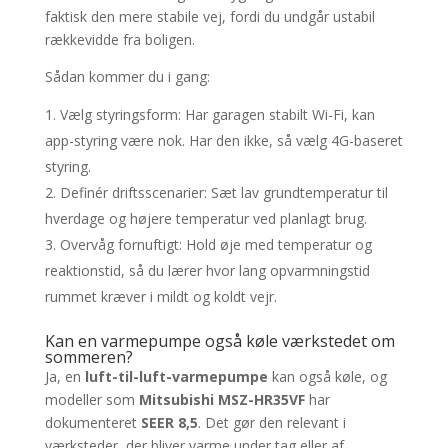
faktisk den mere stabile vej, fordi du undgår ustabil
rækkevidde fra boligen.
Sådan kommer du i gang:
Vælg styringsform: Har garagen stabilt Wi-Fi, kan
app-styring være nok. Har den ikke, så vælg 4G-baseret
styring.
Definér driftsscenarier: Sæt lav grundtemperatur til
hverdage og højere temperatur ved planlagt brug.
Overvåg fornuftigt: Hold øje med temperatur og
reaktionstid, så du lærer hvor lang opvarmningstid
rummet kræver i mildt og koldt vejr.
Kan en varmepumpe også køle værkstedet om
sommeren?
Ja, en
luft-til-luft-varmepumpe
kan også køle, og
modeller som
Mitsubishi MSZ-HR35VF
har
dokumenteret
SEER 8,5
. Det gør den relevant i
værksteder, der bliver varme under tag eller af